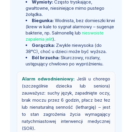
Wymioty:
Często tryskające,
gwałtowne, niesiniejące mimo pustego
żołądka.
Biegunka:
Wodnista, bez domieszki krwi
(krew w kale to sygnał alarmowy – sugeruje
bakterie, np. Salmonellę lub
nieswoiste
zapalenia jelit
).
Gorączka:
Zwykle niewysoka (do
38°C), choć u dzieci może być wyższa.
Ból brzucha:
Skurczowy, rozlany,
ustępujący chwilowo po wypróżnieniu.
Alarm odwodnieniowy:
Jeśli u chorego
(szczególnie dziecka lub seniora)
zauważysz: suchy język, zapadnięte oczy,
brak moczu przez 6 godzin, płacz bez łez
lub nienaturalną senność (lethargię) – jest
to stan zagrożenia życia wymagający
natychmiastowej interwencji medycznej
(SOR).