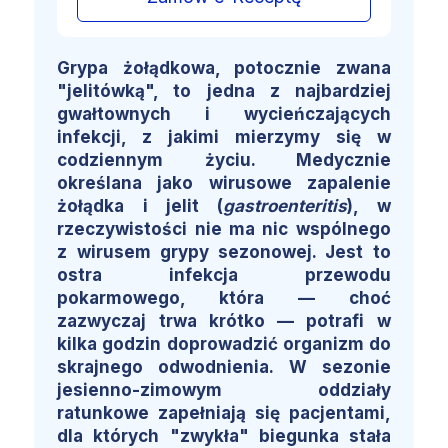
Grypa żołądkowa, potocznie zwana
"jelitówką", to jedna z najbardziej
gwałtownych i wycieńczających
infekcji, z jakimi mierzymy się w
codziennym życiu. Medycznie
określana jako wirusowe zapalenie
żołądka i jelit (
gastroenteritis
), w
rzeczywistości nie ma nic wspólnego
z wirusem grypy sezonowej. Jest to
ostra infekcja przewodu
pokarmowego, która — choć
zazwyczaj trwa krótko — potrafi w
kilka godzin doprowadzić organizm do
skrajnego odwodnienia. W sezonie
jesienno-zimowym oddziały
ratunkowe zapełniają się pacjentami,
dla których "zwykła" biegunka stała