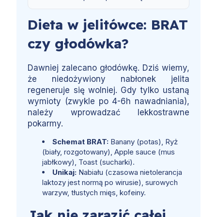
Dieta w jelitówce: BRAT
czy głodówka?
Dawniej zalecano głodówkę. Dziś wiemy,
że niedożywiony nabłonek jelita
regeneruje się wolniej. Gdy tylko ustaną
wymioty (zwykle po 4-6h nawadniania),
należy wprowadzać lekkostrawne
pokarmy.
Schemat BRAT:
Banany (potas), Ryż
(biały, rozgotowany), Apple sauce (mus
jabłkowy), Toast (sucharki).
Unikaj:
Nabiału (czasowa nietolerancja
laktozy jest normą po wirusie), surowych
warzyw, tłustych mięs, kofeiny.
Jak nie zarazić całej