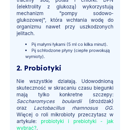
tracimy sód, potas i chlorki. DPN
(elektrolity z glukozą) wykorzystują
mechanizm "pompy sodowo-
glukozowej", która wchłania wodę do
organizmu nawet przy uszkodzonych
jelitach.
Pij małymi łykami (5 ml co kilka minut).
Pij schłodzone płyny (ciepłe prowokują
wymioty).
2. Probiotyki
Nie wszystkie działają. Udowodnioną
skuteczność w skracaniu czasu biegunki
mają tylko konkretne szczepy:
Saccharomyces boulardii
(drożdżak)
oraz
Lactobacillus rhamnosus GG
.
Więcej o roli mikrobioty przeczytasz w
artykule:
probiotyki i prebiotyki - jak
wybrać?
.