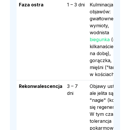
Faza ostra
1 – 3 dni
Kulminacja
objawów:
gwałtowne
wymioty,
wodnista
biegunka
(nawet
kilkanaście razy
na dobę),
gorączka, bóle
mięśni ("łamanie
w kościach").
Rekonwalescencja
3 – 7
Objawy ustępują,
dni
ale jelita są wciąż
"nagie" (kosmki
się regenerują).
W tym czasie
tolerancja
pokarmowa jest