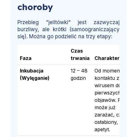
choroby
Przebieg "jelitówki" jest zazwyczaj
burzliwy, ale krótki (samoograniczający
się). Można go podzielić na trzy etapy:
Czas
Faza
trwania
Charakterystyka
Inkubacja
12 – 48
Od momentu
(Wylęganie)
godzin
kontaktu z
wirusem do
pierwszych
objawów. Pacjent
może już
zarażać, czuje się
osłabiony, traci
apetyt.