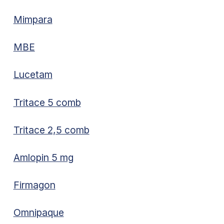
Mimpara
MBE
Lucetam
Tritace 5 comb
Tritace 2,5 comb
Amlopin 5 mg
Firmagon
Omnipaque