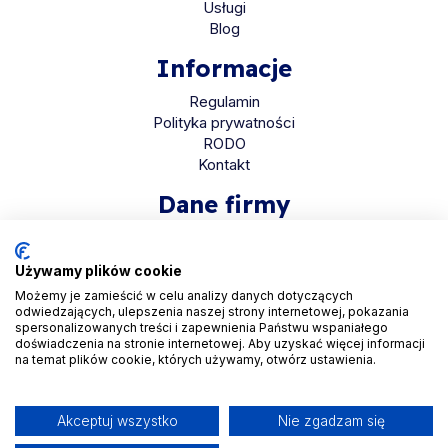
Usługi
Blog
Informacje
Regulamin
Polityka prywatności
RODO
Kontakt
Dane firmy
HaloMed sp. z o.o
ul. Bolkowska 2D
Używamy plików cookie
01-466 Warszawa
Możemy je zamieścić w celu analizy danych dotyczących
odwiedzających, ulepszenia naszej strony internetowej, pokazania
KRS 0001048558
spersonalizowanych treści i zapewnienia Państwu wspaniałego
REGON 525935069
doświadczenia na stronie internetowej. Aby uzyskać więcej informacji
na temat plików cookie, których używamy, otwórz ustawienia.
NIP 5223265608
Akceptuj wszystko
Nie zgadzam się