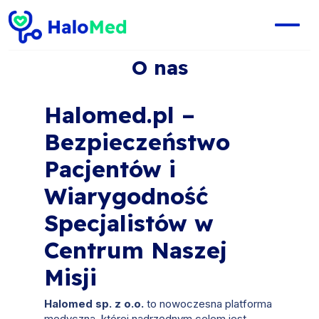
O nas
Halomed.pl –
Bezpieczeństwo
Pacjentów i
Wiarygodność
Specjalistów w
Centrum Naszej
Misji
Halomed sp. z o.o.
to nowoczesna platforma
medyczna, której nadrzędnym celem jest