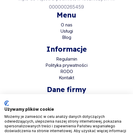
000000265459
Menu
O nas
Usługi
Blog
Informacje
Regulamin
Polityka prywatności
RODO
Kontakt
Dane firmy
HaloMed sp. z o.o
ul. Bolkowska 2D
Używamy plików cookie
01-466 Warszawa
Możemy je zamieścić w celu analizy danych dotyczących
odwiedzających, ulepszenia naszej strony internetowej, pokazania
KRS 0001048558
spersonalizowanych treści i zapewnienia Państwu wspaniałego
REGON 525935069
doświadczenia na stronie internetowej. Aby uzyskać więcej informacji