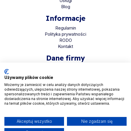
Usługi
Blog
Informacje
Regulamin
Polityka prywatności
RODO
Kontakt
Dane firmy
HaloMed sp. z o.o
ul. Bolkowska 2D
Używamy plików cookie
01-466 Warszawa
Możemy je zamieścić w celu analizy danych dotyczących
odwiedzających, ulepszenia naszej strony internetowej, pokazania
KRS 0001048558
spersonalizowanych treści i zapewnienia Państwu wspaniałego
REGON 525935069
doświadczenia na stronie internetowej. Aby uzyskać więcej informacji
na temat plików cookie, których używamy, otwórz ustawienia.
NIP 5223265608
Akceptuj wszystko
Nie zgadzam się