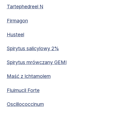
Tartephedreel N
Firmagon
Husteel
Spirytus salicylowy 2%
Spirytus mrówczany GEMI
Maść z Ichtamolem
Fluimucil Forte
Oscillococcinum