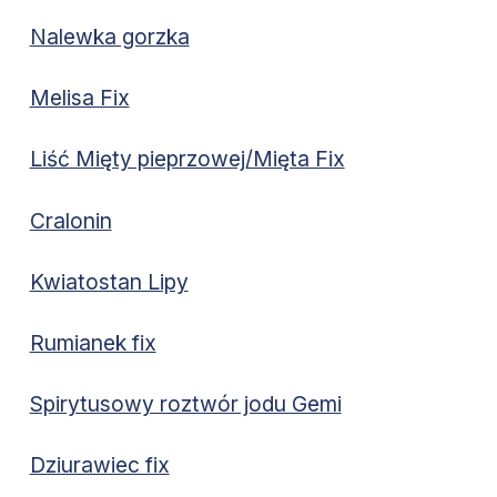
Nalewka gorzka
Melisa Fix
Liść Mięty pieprzowej/Mięta Fix
Cralonin
Kwiatostan Lipy
Rumianek fix
Spirytusowy roztwór jodu Gemi
Dziurawiec fix