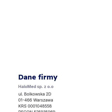
Dane firmy
HaloMed sp. z o.o
ul. Bolkowska 2D
01-466 Warszawa
KRS 0001048558
REGON 525935069