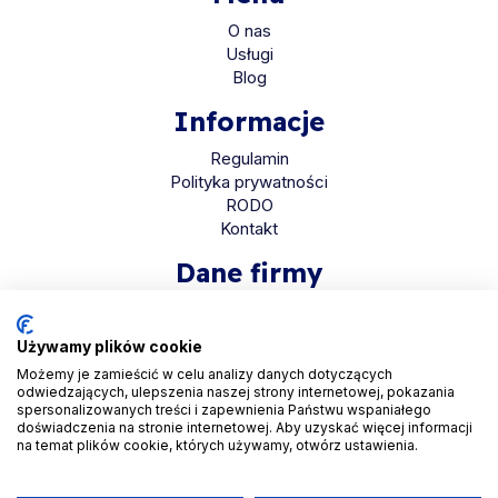
O nas
Usługi
Blog
Informacje
Regulamin
Polityka prywatności
RODO
Kontakt
Dane firmy
HaloMed sp. z o.o
ul. Bolkowska 2D
Używamy plików cookie
01-466 Warszawa
Możemy je zamieścić w celu analizy danych dotyczących
odwiedzających, ulepszenia naszej strony internetowej, pokazania
KRS 0001048558
spersonalizowanych treści i zapewnienia Państwu wspaniałego
REGON 525935069
doświadczenia na stronie internetowej. Aby uzyskać więcej informacji
na temat plików cookie, których używamy, otwórz ustawienia.
NIP 5223265608