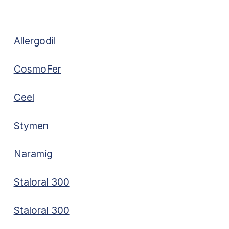
Allergodil
CosmoFer
Ceel
Stymen
Naramig
Staloral 300
Staloral 300