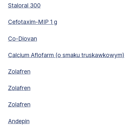
Staloral 300
Cefotaxim-MIP 1 g
Co-Diovan
Calcium Aflofarm (o smaku truskawkowym)
Zolafren
Zolafren
Zolafren
Andepin