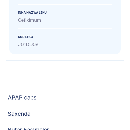
INNA NAZWA LEKU
Cefiximum
KOD LEKU
J01DD08
APAP caps
Saxenda
Bufar Easyhaler