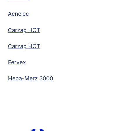
Acnelec
Carzap HCT
Carzap HCT
Fervex
Hepa-Merz 3000