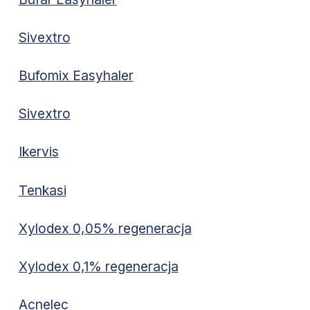
Sivextro
Bufomix Easyhaler
Sivextro
Ikervis
Tenkasi
Xylodex 0,05% regeneracja
Xylodex 0,1% regeneracja
Acnelec