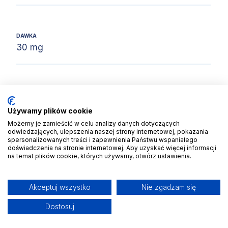
DAWKA
30 mg
PODMIOT ODPOWIEDZIALNY
Aristo Pharma GmbH
Używamy plików cookie
Możemy je zamieścić w celu analizy danych dotyczących
odwiedzających, ulepszenia naszej strony internetowej, pokazania
spersonalizowanych treści i zapewnienia Państwu wspaniałego
doświadczenia na stronie internetowej. Aby uzyskać więcej informacji
INNA NAZWA LEKU
na temat plików cookie, których używamy, otwórz ustawienia.
Cinacalcetum
Akceptuj wszystko
Nie zgadzam się
TYP LEKU (LUDZKI/ZWIERZĘCY)
Dostosuj
ludzki