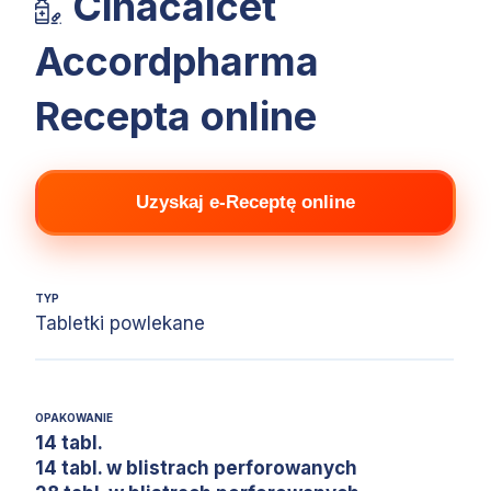
Cinacalcet
Accordpharma
Recepta online
Uzyskaj e-Receptę online
TYP
Tabletki powlekane
OPAKOWANIE
14 tabl.
14 tabl. w blistrach perforowanych