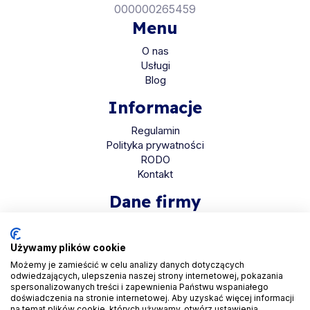
000000265459
Menu
O nas
Usługi
Blog
Informacje
Regulamin
Polityka prywatności
RODO
Kontakt
Dane firmy
HaloMed sp. z o.o
ul. Bolkowska 2D
Używamy plików cookie
01-466 Warszawa
Możemy je zamieścić w celu analizy danych dotyczących
odwiedzających, ulepszenia naszej strony internetowej, pokazania
KRS 0001048558
spersonalizowanych treści i zapewnienia Państwu wspaniałego
REGON 525935069
doświadczenia na stronie internetowej. Aby uzyskać więcej informacji
na temat plików cookie, których używamy, otwórz ustawienia.