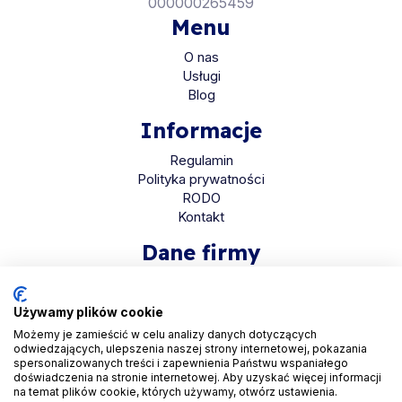
000000265459
Menu
O nas
Usługi
Blog
Informacje
Regulamin
Polityka prywatności
RODO
Kontakt
Dane firmy
HaloMed sp. z o.o
ul. Bolkowska 2D
Używamy plików cookie
01-466 Warszawa
Możemy je zamieścić w celu analizy danych dotyczących
odwiedzających, ulepszenia naszej strony internetowej, pokazania
KRS 0001048558
spersonalizowanych treści i zapewnienia Państwu wspaniałego
REGON 525935069
doświadczenia na stronie internetowej. Aby uzyskać więcej informacji
na temat plików cookie, których używamy, otwórz ustawienia.
NIP 5223265608