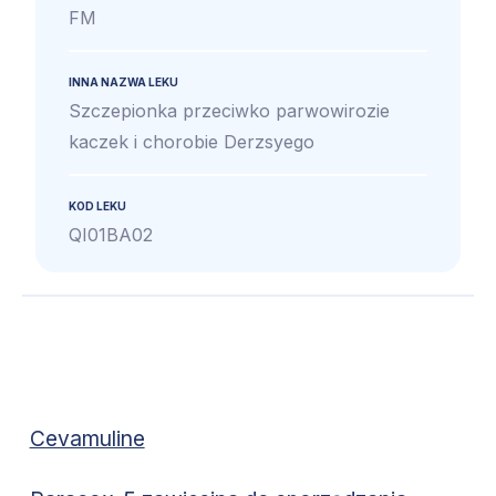
FM
INNA NAZWA LEKU
Szczepionka przeciwko parwowirozie
kaczek i chorobie Derzsyego
KOD LEKU
QI01BA02
Cevamuline