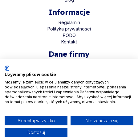
Informacje
Regulamin
Polityka prywatności
RODO
Kontakt
Dane firmy
HaloMed sp. z o.o
ul. Bolkowska 2D
Używamy plików cookie
01-466 Warszawa
Możemy je zamieścić w celu analizy danych dotyczących
odwiedzających, ulepszenia naszej strony internetowej, pokazania
KRS 0001048558
spersonalizowanych treści i zapewnienia Państwu wspaniałego
REGON 525935069
doświadczenia na stronie internetowej. Aby uzyskać więcej informacji
na temat plików cookie, których używamy, otwórz ustawienia.
NIP 5223265608
Akceptuj wszystko
Nie zgadzam się
Dostosuj
Copyright © 2026. All Rights Reserved by
Halomed.pl