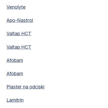
Venolyte
Apo-Nastrol
Valtap HCT
Valtap HCT
Afobam
Afobam
Plaster na odciski
Lamitrin