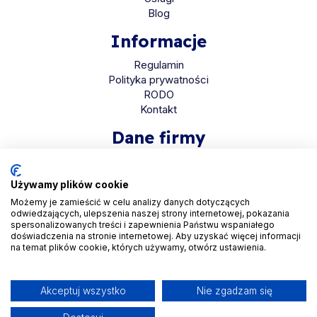
Blog
Informacje
Regulamin
Polityka prywatności
RODO
Kontakt
Dane firmy
HaloMed sp. z o.o
ul. Bolkowska 2D
Używamy plików cookie
01-466 Warszawa
Możemy je zamieścić w celu analizy danych dotyczących
odwiedzających, ulepszenia naszej strony internetowej, pokazania
KRS 0001048558
spersonalizowanych treści i zapewnienia Państwu wspaniałego
REGON 525935069
doświadczenia na stronie internetowej. Aby uzyskać więcej informacji
na temat plików cookie, których używamy, otwórz ustawienia.
NIP 5223265608
Akceptuj wszystko
Nie zgadzam się