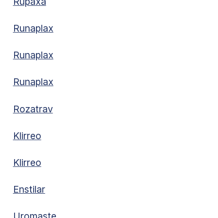
Rupaxa
Runaplax
Runaplax
Runaplax
Rozatrav
Klirreo
Klirreo
Enstilar
Uromaste