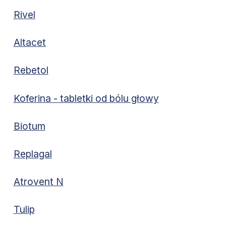
Rivel
Altacet
Rebetol
Koferina - tabletki od bólu głowy
Biotum
Replagal
Atrovent N
Tulip