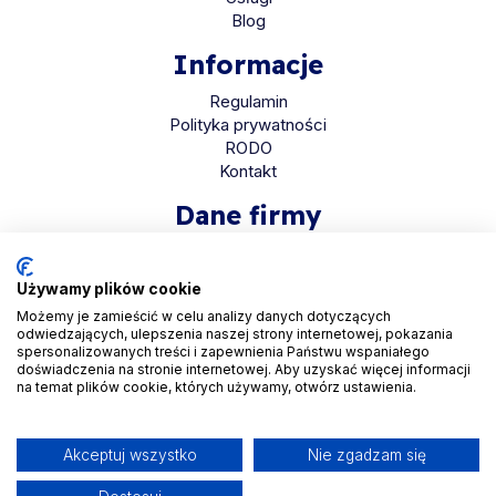
Blog
Informacje
Regulamin
Polityka prywatności
RODO
Kontakt
Dane firmy
HaloMed sp. z o.o
ul. Bolkowska 2D
Używamy plików cookie
01-466 Warszawa
Możemy je zamieścić w celu analizy danych dotyczących
odwiedzających, ulepszenia naszej strony internetowej, pokazania
KRS 0001048558
spersonalizowanych treści i zapewnienia Państwu wspaniałego
REGON 525935069
doświadczenia na stronie internetowej. Aby uzyskać więcej informacji
na temat plików cookie, których używamy, otwórz ustawienia.
NIP 5223265608
Akceptuj wszystko
Nie zgadzam się