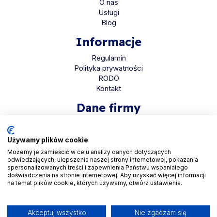
O nas
Usługi
Blog
Informacje
Regulamin
Polityka prywatności
RODO
Kontakt
Dane firmy
HaloMed sp. z o.o
ul. Bolkowska 2D
Używamy plików cookie
01-466 Warszawa
Możemy je zamieścić w celu analizy danych dotyczących
odwiedzających, ulepszenia naszej strony internetowej, pokazania
KRS 0001048558
spersonalizowanych treści i zapewnienia Państwu wspaniałego
REGON 525935069
doświadczenia na stronie internetowej. Aby uzyskać więcej informacji
na temat plików cookie, których używamy, otwórz ustawienia.
NIP 5223265608
Akceptuj wszystko
Nie zgadzam się