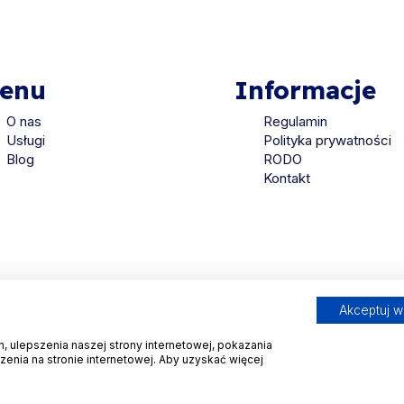
enu
Informacje
O nas
Regulamin
Usługi
Polityka prywatności
Blog
RODO
Kontakt
Akceptuj w
 ulepszenia naszej strony internetowej, pokazania
enia na stronie internetowej. Aby uzyskać więcej
Copyright © 2026. All Rights Reserved by
Halomed.pl