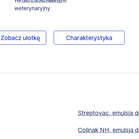
TYP LEKU (LUDZKI/ZWIERZĘCY)
weterynaryjny
Zobacz ulotkę
Charakterystyka
Streptovac, emulsja d
Colinak NH, emulsja d