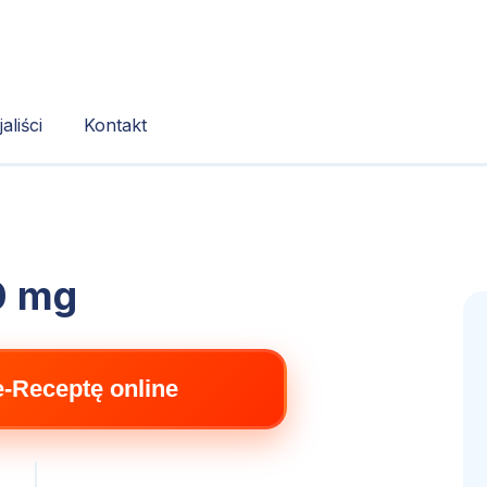
aliści
Kontakt
0 mg
e-Receptę online