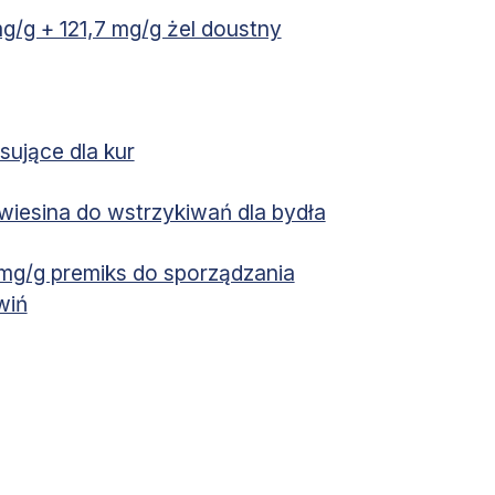
g/g + 121,7 mg/g żel doustny
sujące dla kur
iesina do wstrzykiwań dla bydła
 mg/g premiks do sporządzania
wiń