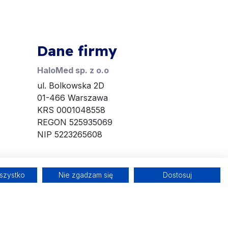
Dane firmy
HaloMed sp. z o.o
ul. Bolkowska 2D
01-466 Warszawa
KRS 0001048558
REGON 525935069
NIP 5223265608
szystko
Nie zgadzam się
Dostosuj