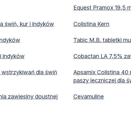
Equest Pramox 19,5 m
a świń, kur i indyków
Colistina Kern
 indyków
Tabic M.B. tabletki mu
 i indyków
Cobactan LA 7,5% zaw
wstrzykiwań dla świń
Apsamix Colistina 40
paszy leczniczej dla ś
ia zawiesiny doustnej
Cevamuline