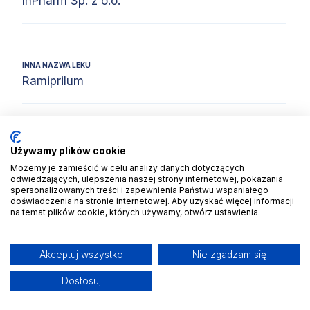
InPharm Sp. z o.o.
INNA NAZWA LEKU
Ramiprilum
TYP LEKU (LUDZKI/ZWIERZĘCY)
Używamy plików cookie
ludzki
Możemy je zamieścić w celu analizy danych dotyczących
odwiedzających, ulepszenia naszej strony internetowej, pokazania
spersonalizowanych treści i zapewnienia Państwu wspaniałego
doświadczenia na stronie internetowej. Aby uzyskać więcej informacji
na temat plików cookie, których używamy, otwórz ustawienia.
Brak ulotki
Akceptuj wszystko
Nie zgadzam się
Brak danych
Dostosuj