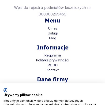
Wpis do rejestru podmiotów leczniczych nr
000000265459
Menu
O nas
Usługi
Blog
Informacje
Regulamin
Polityka prywatności
RODO
Kontakt
Dane firmy
HaloMed sp. z o.o
ul. Bolkowska 2D
Używamy plików cookie
01-466 Warszawa
Możemy je zamieścić w celu analizy danych dotyczących
odwiedzających, ulepszenia naszej strony internetowej, pokazania