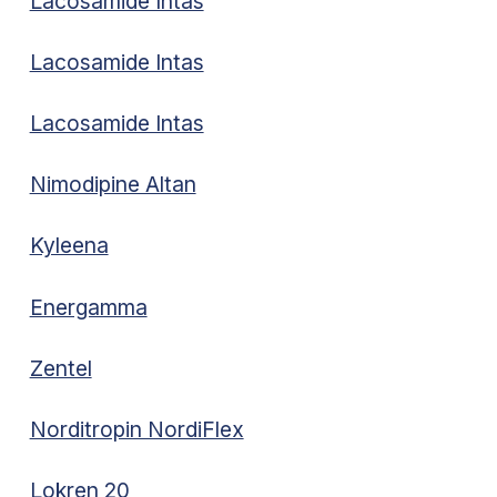
Lacosamide Intas
Lacosamide Intas
Lacosamide Intas
Nimodipine Altan
Kyleena
Energamma
Zentel
Norditropin NordiFlex
Lokren 20