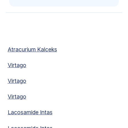
Atracurium Kalceks
Virtago
Virtago
Virtago
Lacosamide Intas