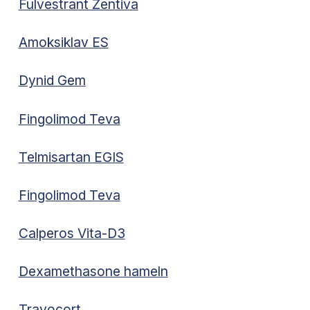
Fulvestrant Zentiva
Amoksiklav ES
Dynid Gem
Fingolimod Teva
Telmisartan EGIS
Fingolimod Teva
Calperos Vita-D3
Dexamethasone hameln
Travocort