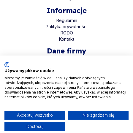
Informacje
Regulamin
Polityka prywatności
RODO
Kontakt
Dane firmy
HaloMed sp. z o.o
ul. Bolkowska 2D
Używamy plików cookie
01-466 Warszawa
Możemy je zamieścić w celu analizy danych dotyczących
odwiedzających, ulepszenia naszej strony internetowej, pokazania
KRS 0001048558
spersonalizowanych treści i zapewnienia Państwu wspaniałego
REGON 525935069
doświadczenia na stronie internetowej. Aby uzyskać więcej informacji
na temat plików cookie, których używamy, otwórz ustawienia.
NIP 5223265608
Akceptuj wszystko
Nie zgadzam się
Dostosuj
Copyright © 2026. All Rights Reserved by
Halomed.pl