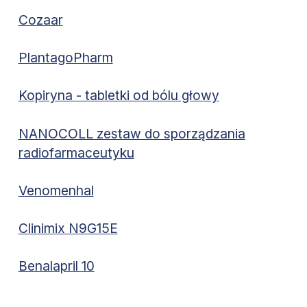
Cozaar
PlantagoPharm
Kopiryna - tabletki od bólu głowy
NANOCOLL zestaw do sporządzania
radiofarmaceutyku
Venomenhal
Clinimix N9G15E
Benalapril 10