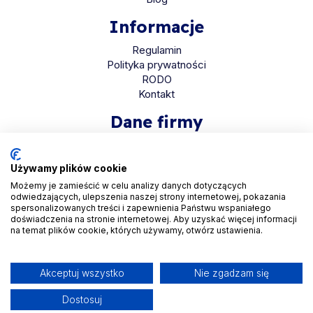
Informacje
Regulamin
Polityka prywatności
RODO
Kontakt
Dane firmy
HaloMed sp. z o.o
ul. Bolkowska 2D
Używamy plików cookie
01-466 Warszawa
Możemy je zamieścić w celu analizy danych dotyczących
odwiedzających, ulepszenia naszej strony internetowej, pokazania
KRS 0001048558
spersonalizowanych treści i zapewnienia Państwu wspaniałego
REGON 525935069
doświadczenia na stronie internetowej. Aby uzyskać więcej informacji
na temat plików cookie, których używamy, otwórz ustawienia.
NIP 5223265608
Akceptuj wszystko
Nie zgadzam się
Dostosuj
Copyright © 2026. All Rights Reserved by
Halomed.pl