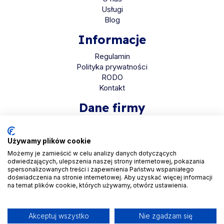
Usługi
Blog
Informacje
Regulamin
Polityka prywatności
RODO
Kontakt
Dane firmy
HaloMed sp. z o.o
ul. Bolkowska 2D
Używamy plików cookie
01-466 Warszawa
Możemy je zamieścić w celu analizy danych dotyczących
odwiedzających, ulepszenia naszej strony internetowej, pokazania
KRS 0001048558
spersonalizowanych treści i zapewnienia Państwu wspaniałego
REGON 525935069
doświadczenia na stronie internetowej. Aby uzyskać więcej informacji
na temat plików cookie, których używamy, otwórz ustawienia.
NIP 5223265608
Akceptuj wszystko
Nie zgadzam się