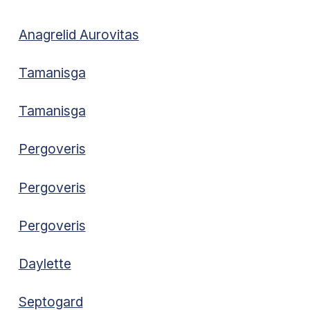
Anagrelid Aurovitas
Tamanisga
Tamanisga
Pergoveris
Pergoveris
Pergoveris
Daylette
Septogard