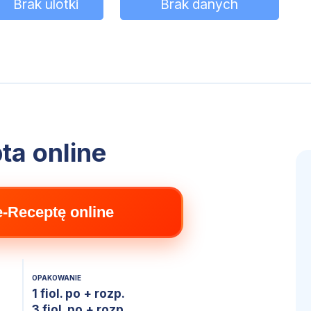
Brak ulotki
Brak danych
ta online
e-Receptę online
OPAKOWANIE
1 fiol. po + rozp.
3 fiol. po + rozp.