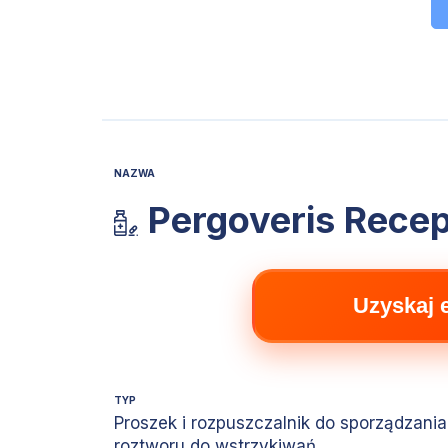
NAZWA
Pergoveris Recep
Uzyskaj 
TYP
Proszek i rozpuszczalnik do sporządzania
roztworu do wstrzykiwań