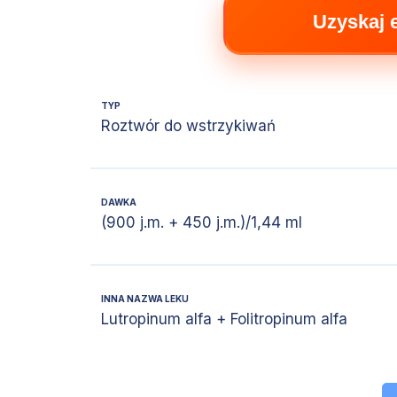
Uzyskaj 
TYP
Roztwór do wstrzykiwań
DAWKA
(900 j.m. + 450 j.m.)/1,44 ml
INNA NAZWA LEKU
Lutropinum alfa + Folitropinum alfa