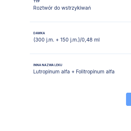
TYP
Roztwór do wstrzykiwań
DAWKA
(300 j.m. + 150 j.m.)/0,48 ml
INNA NAZWA LEKU
Lutropinum alfa + Folitropinum alfa