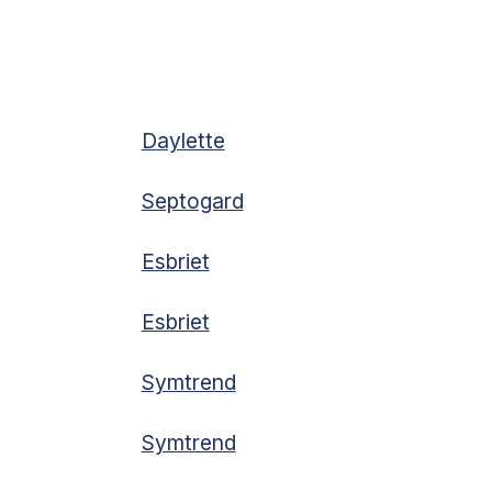
Daylette
Septogard
Esbriet
Esbriet
Symtrend
Symtrend