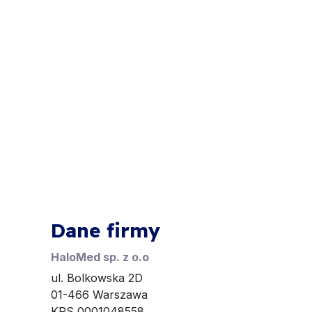
Dane firmy
HaloMed sp. z o.o
ul. Bolkowska 2D
01-466 Warszawa
KRS 0001048558