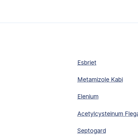
Esbriet
Metamizole Kabi
Elenium
Acetylcysteinum Fleg
Septogard