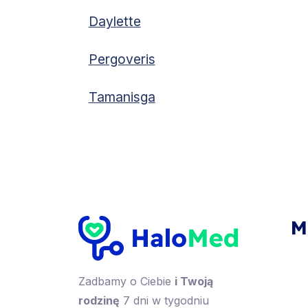
Daylette
Pergoveris
Tamanisga
M
Zadbamy o Ciebie
i Twoją
rodzinę
7 dni w tygodniu