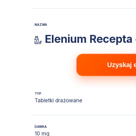
NAZWA
Elenium Recepta 
Uzyskaj 
TYP
Tabletki drażowane
DAWKA
10 mg