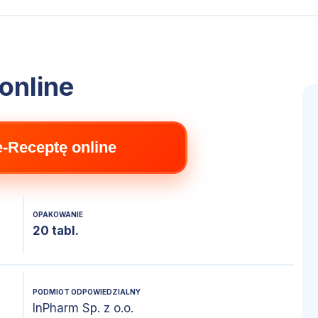
online
e-Receptę online
OPAKOWANIE
20 tabl.
PODMIOT ODPOWIEDZIALNY
InPharm Sp. z o.o.