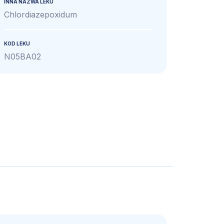
INNA NAZWA LEKU
Chlordiazepoxidum
KOD LEKU
N05BA02