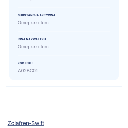
SUBSTANCJA AKTYWNA
Omeprazolum
INNA NAZWA LEKU
Omeprazolum
KOD LEKU
A02BC01
Zolafren-Swift