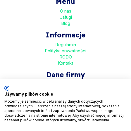
Menu
O nas
Usługi
Blog
Informacje
Regulamin
Polityka prywatności
RODO
Kontakt
Dane firmy
HaloMed sp. z o.o
ul. Bolkowska 2D
Używamy plików cookie
01-466 Warszawa
Możemy je zamieścić w celu analizy danych dotyczących
odwiedzających, ulepszenia naszej strony internetowej, pokazania
KRS 0001048558
spersonalizowanych treści i zapewnienia Państwu wspaniałego
REGON 525935069
doświadczenia na stronie internetowej. Aby uzyskać więcej informacji
na temat plików cookie, których używamy, otwórz ustawienia.
NIP 5223265608