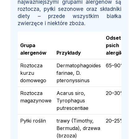
najważniejszymi grupami alergenów są
roztocza, pyłki sezonowe oraz składniki
diety – przede wszystkim białka
zwierzęce i niektóre zboża.
Odsetek
Grupa
psich
alergenów
Przykłady
alergików
Roztocza
Dermatophagoides
65–90%
kurzu
farinae, D.
domowego
pteronyssinus
Roztocza
Acarus siro,
20–30%
magazynowe
Tyrophagus
putrescentiae
Pyłki roślin
trawy (Timothy,
20–25%
Bermuda), drzewa
(brzoza)