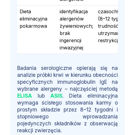
Dieta
identyfikacja
czasochłonna
eliminacyjna
alergenów
(8–12 tyg);
pokarmowa
żywieniowych;
trudność w
brak
utrzymaniu
ingerencji
restrykcji
inwazyjnej
Badania serologiczne opierają się na
analizie próbki krwi w kierunku obecności
specyficznych immunoglobulin IgE na
wybrane alergeny – najczęściej metodą
ELISA
lub
ASIS
. Dieta eliminacyjna
wymaga ścisłego stosowania karmy o
prostym składzie przez 8–12 tygodni i
stopniowego wprowadzania
pojedynczych składników z obserwacją
reakcji zwierzęcia.