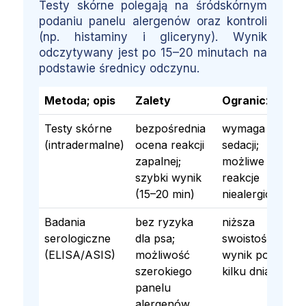
Testy skórne polegają na śródskórnym
podaniu panelu alergenów oraz kontroli
(np. histaminy i gliceryny). Wynik
odczytywany jest po 15–20 minutach na
podstawie średnicy odczynu.
Metoda; opis
Zalety
Ograniczenia
Testy skórne
bezpośrednia
wymaga
(intradermalne)
ocena reakcji
sedacji;
zapalnej;
możliwe
szybki wynik
reakcje
(15–20 min)
niealergiczne
Badania
bez ryzyka
niższa
serologiczne
dla psa;
swoistość;
(ELISA/ASIS)
możliwość
wynik po
szerokiego
kilku dniach
panelu
alergenów