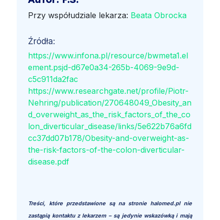
Przy współudziale lekarza:
Beata Obrocka
Źródła:
https://www.infona.pl/resource/bwmeta1.el
ement.psjd-d67e0a34-265b-4069-9e9d-
c5c911da2fac
https://www.researchgate.net/profile/Piotr-
Nehring/publication/270648049_Obesity_an
d_overweight_as_the_risk_factors_of_the_co
lon_diverticular_disease/links/5e622b76a6fd
cc37dd07b178/Obesity-and-overweight-as-
the-risk-factors-of-the-colon-diverticular-
disease.pdf
Treści, które przedstawione są na stronie halomed.pl nie
zastąpią kontaktu z lekarzem – są jedynie wskazówką i mają