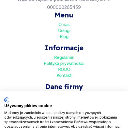
000000265459
Menu
O nas
Usługi
Blog
Informacje
Regulamin
Polityka prywatności
RODO
Kontakt
Dane firmy
HaloMed sp. z o.o
ul. Bolkowska 2D
Używamy plików cookie
01-466 Warszawa
Możemy je zamieścić w celu analizy danych dotyczących
odwiedzających, ulepszenia naszej strony internetowej, pokazania
KRS 0001048558
spersonalizowanych treści i zapewnienia Państwu wspaniałego
REGON 525935069
doświadczenia na stronie internetowej. Aby uzyskać więcej informacji