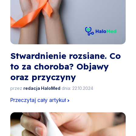
Stwardnienie rozsiane. Co
to za choroba? Objawy
oraz przyczyny
przez
redacja HaloMed
dnia: 22.10.2024
Przeczytaj cały artykuł