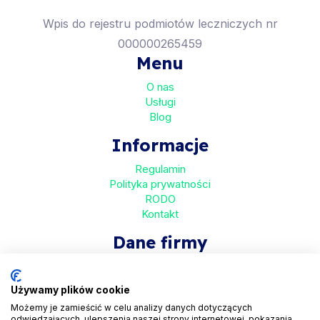
Wpis do rejestru podmiotów leczniczych nr
000000265459
Menu
O nas
Usługi
Blog
Informacje
Regulamin
Polityka prywatności
RODO
Kontakt
Dane firmy
HaloMed sp. z o.o
ul. Bolkowska 2D
Używamy plików cookie
01-466 Warszawa
Możemy je zamieścić w celu analizy danych dotyczących
odwiedzających, ulepszenia naszej strony internetowej, pokazania