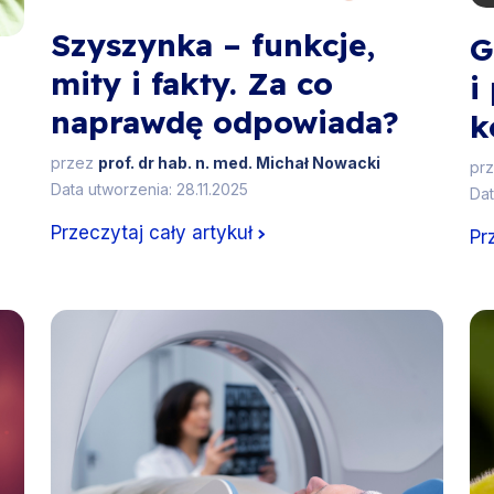
Szyszynka – funkcje,
G
mity i fakty. Za co
i
naprawdę odpowiada?
k
przez
prof. dr hab. n. med. Michał Nowacki
pr
Data utworzenia: 28.11.2025
Dat
Przeczytaj cały artykuł
Pr