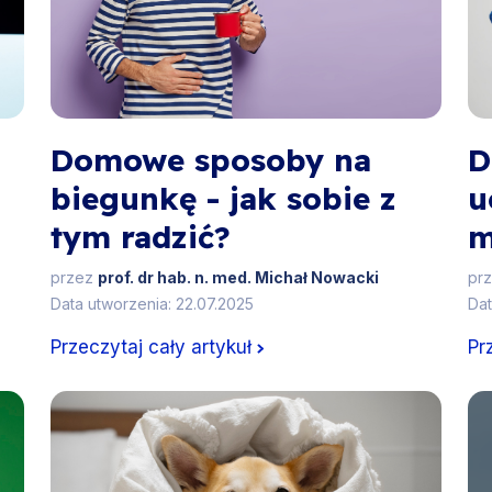
-
Domowe sposoby na
D
biegunkę - jak sobie z
u
tym radzić?
m
przez
prof. dr hab. n. med. Michał Nowacki
pr
Data utworzenia: 22.07.2025
Dat
Przeczytaj cały artykuł
Pr