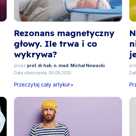
Rezonans magnetyczny
N
głowy. Ile trwa i co
n
wykrywa?
j
przez
prof. dr hab. n. med. Michał Nowacki
pr
Data utworzenia: 06.08.2025
Dat
Przeczytaj cały artykuł
Pr