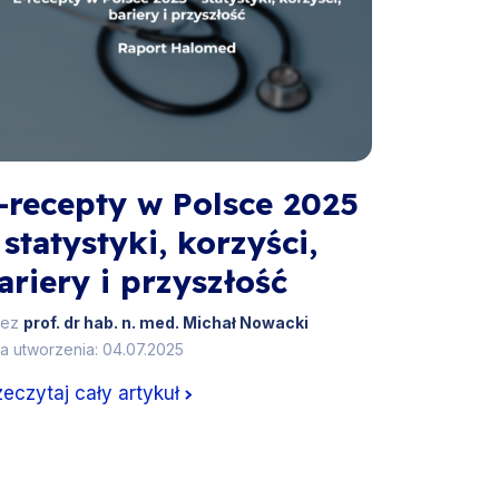
-recepty w Polsce 2025
 statystyki, korzyści,
ariery i przyszłość
zez
prof. dr hab. n. med. Michał Nowacki
a utworzenia: 04.07.2025
zeczytaj cały artykuł