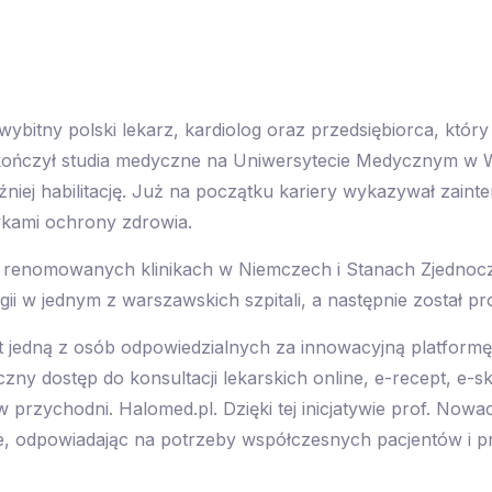
wybitny polski lekarz, kardiolog oraz przedsiębiorca, który
Ukończył studia medyczne na Uniwersytecie Medycznym w W
niej habilitację. Już na początku kariery wykazywał zain
kami ochrony zdrowia.
 renomowanych klinikach w Niemczech i Stanach Zjednocz
gii w jednym z warszawskich szpitali, a następnie został 
est jedną z osób odpowiedzialnych za innowacyjną platfor
zny dostęp do konsultacji lekarskich online, e-recept, e-s
w przychodni. Halomed.pl. Dzięki tej inicjatywie prof. Nowa
e, odpowiadając na potrzeby współczesnych pacjentów i 