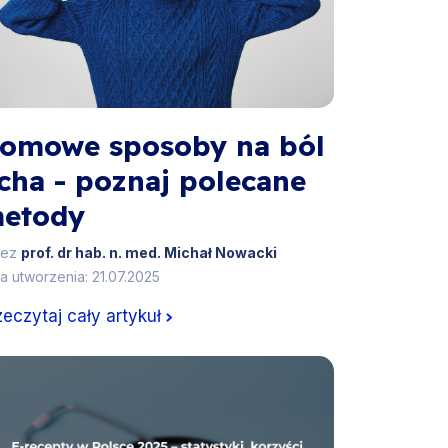
omowe sposoby na ból
cha - poznaj polecane
etody
zez
prof. dr hab. n. med. Michał Nowacki
a utworzenia: 21.07.2025
zeczytaj cały artykuł