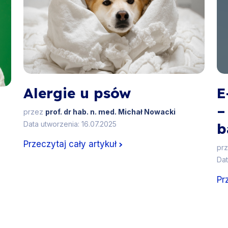
Alergie u psów
E
–
przez
prof. dr hab. n. med. Michał Nowacki
Data utworzenia: 16.07.2025
b
Przeczytaj cały artykuł
pr
Dat
Pr