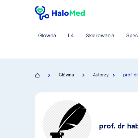
Główna
L4
Skierowania
Specj
Główna
Autorzy
prof. d
prof. dr ha