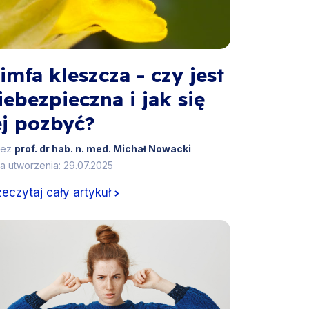
imfa kleszcza - czy jest
iebezpieczna i jak się
ej pozbyć?
zez
prof. dr hab. n. med. Michał Nowacki
a utworzenia: 29.07.2025
zeczytaj cały artykuł