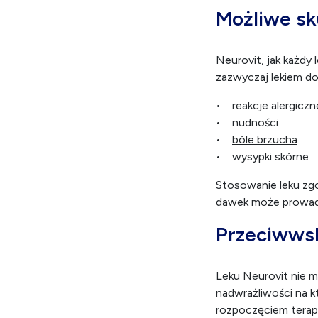
Możliwe sk
Neurovit, jak każdy
zazwyczaj lekiem do
• reakcje alergiczn
• nudności
•
bóle brzucha
• wysypki skórne
Stosowanie leku zgo
dawek może prowadz
Przeciwwsk
Leku Neurovit nie 
nadwrażliwości na kt
rozpoczęciem terapi