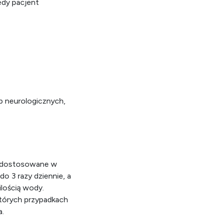
edy pacjent
b neurologicznych,
ć dostosowane w
do 3 razy dziennie, a
ilością wody.
których przypadkach
a.