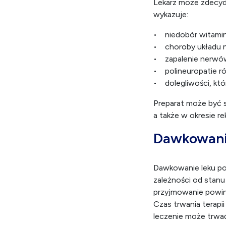
Lekarz może zdecyd
wykazuje:
• niedobór witamin
• choroby układu
• zapalenie nerwó
• polineuropatie 
• dolegliwości, kt
Preparat może być 
a także w okresie r
Dawkowani
Dawkowanie leku po
zależności od stanu 
przyjmowanie powinn
Czas trwania terapi
leczenie może trwać 