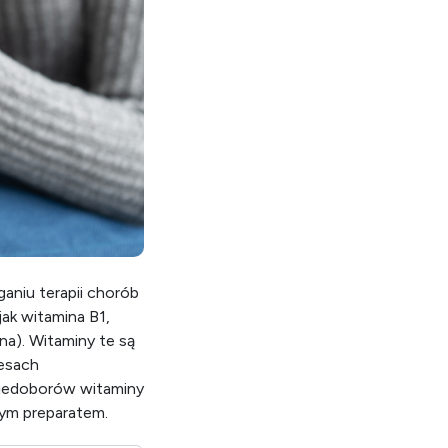
ganiu terapii chorób
ak witamina B1,
na). Witaminy te są
esach
niedoborów witaminy
nym preparatem.