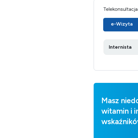
Telekonsultacja
e-Wizyta
Masz nied
witamin i 
wskaźnik