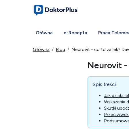
Główna
e-Recepta
Praca Teleme
Główna
Blog
Neurovit - co to za lek? Da
Neurovit -
Spis treści:
Jak działa le
Wskazania 
Skutki ubo
Przeciwwsk
Podsumowa