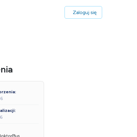
Zaloguj się
enia
rzenia:
26
lizacji:
26
DoktorPlus