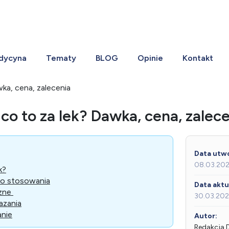
dycyna
Tematy
BLOG
Opinie
Kontakt
wka, cena, zalecenia
 co to za lek? Dawka, cena, zalec
Data utwo
08.03.20
k?
do stosowania
Data aktua
czne
30.03.20
azania
nie
Autor:
Redakcja 