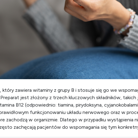
m, który zawiera witaminy z grupy B i stosuje się go we wspoma
reparat jest złożony z trzech kluczowych składników, takich j
tamina B12 (odpowiednio: tiamina, pirydoksyna, cyjanokobalami
 prawidłowym funkcjonowaniu układu nerwowego oraz w proc
óre zachodzą w organizmie. Dlatego w przypadku wystąpienia 
 często zachęcają pacjentów do wspomagania się tym konkret