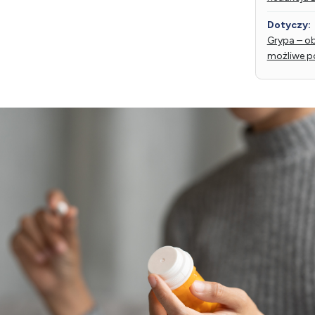
Dotyczy:
Grypa – ob
możliwe p