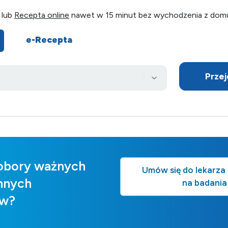
 lub
Recepta online
nawet w 15 minut bez wychodzenia z dom
e-Recepta
Przej
obory ważnych
Umów się do lekarza 
innych
na badania
ów?