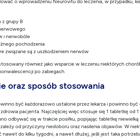
ować o wprowadzeniu Neurovitu do leczenia, w przypadku, ki
 z grupy B
 nerwowego
w i nerwobóle
różnego pochodzenia
óre związane są z uszkodzeniem nerwów
stosowany również jako wsparcie w leczeniu niektórych choró
ekonwalescencji po zabiegach.
e oraz sposób stosowania
winno być każdorazowo ustalone przez lekarza i powinno by
zdrowia pacjenta. Najczęściej więc stosuje się 1 tabletkę od 1 
o odbywać się w trakcie posiłku, popijając tabletkę niewielką 
i zależy od przyczyny niedoboru oraz nasilenia objawów. W nie
nawet do kilku tygodni, a nawet dłużej, jeśli jest taka potrzeb