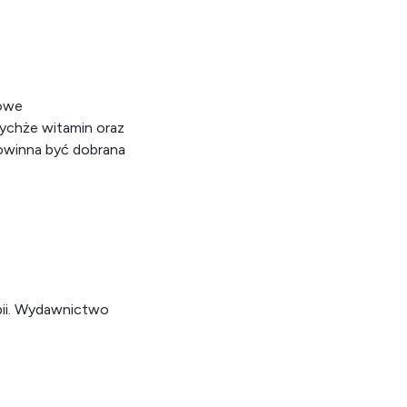
łowe
ychże witamin oraz
powinna być dobrana
apii. Wydawnictwo