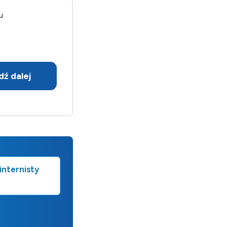
u
dź dalej
internisty