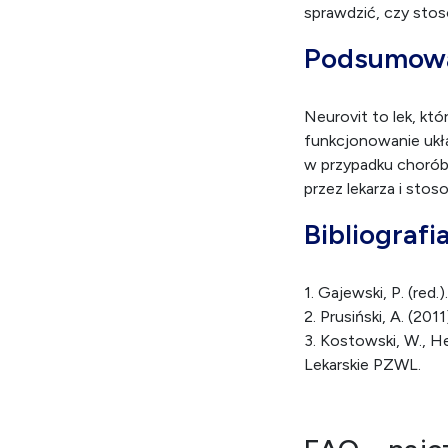
sprawdzić, czy stos
Podsumow
Neurovit to lek, któ
funkcjonowanie ukł
w przypadku chorób 
przez lekarza i sto
Bibliografi
1. Gajewski, P. (red
2. Prusiński, A. (2
3. Kostowski, W., H
Lekarskie PZWL.