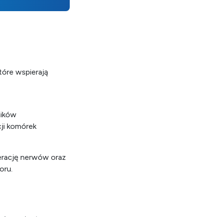
tóre wspierają
:
źników
ji komórek
erację nerwów oraz
oru.