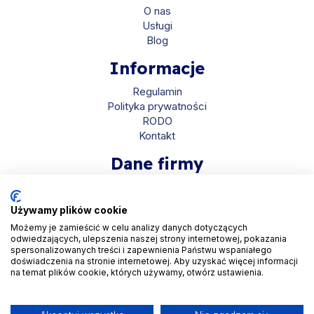
O nas
Usługi
Blog
Informacje
Regulamin
Polityka prywatności
RODO
Kontakt
Dane firmy
HaloMed sp. z o.o
ul. Bolkowska 2D
Używamy plików cookie
01-466 Warszawa
Możemy je zamieścić w celu analizy danych dotyczących
odwiedzających, ulepszenia naszej strony internetowej, pokazania
KRS 0001048558
spersonalizowanych treści i zapewnienia Państwu wspaniałego
REGON 525935069
doświadczenia na stronie internetowej. Aby uzyskać więcej informacji
na temat plików cookie, których używamy, otwórz ustawienia.
NIP 5223265608